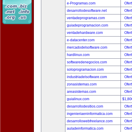
e-Programas.com
Ofer
desarrollodesoftware.net
Ofer
ventadeprogramas.com
Ofer
guiadeprogramacion.com
Ofer
ventadehardware.com
Ofer
e-datacenter.com
Ofer
mercadodelsoftware.com
Ofer
hardlinux.com
Ofer
softwaredenegocios.com
Ofer
soloprogramacion.com
Ofer
industriadelsoftware.com
Ofer
zonasistemas.com
Ofer
areasistemas.com
Ofer
guialinux.com
$1,80
desarrollodesitios.com
Ofer
ingenieriaeninformatica.com
Ofer
desarrollowebfreelance.com
Ofer
auladeinformatica.com
Ofer