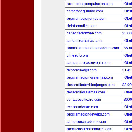
accesorioscomputacion.com
Ofer
camaraseguridad.com
Ofer
programacionenred.com
Ofer
deinformatica.com
Ofer
capacitacionweb.com
$5,00
cursodesistemas.com
Ofer
administraciondeservidores.com
$590
chilesoft.com
Ofer
computadorasenventa.com
Ofer
desarrolloagil.com
$1,49
programacionysistemas.com
Ofer
desarrollodevideojuegos.com
$3,90
desarrollosistemas.com
Ofer
ventadesoftware.com
$600
expohardware.com
Ofer
programaciondewebs.com
Ofer
clubprogramadores.com
Ofer
productosdeinformatica.com
Ofer