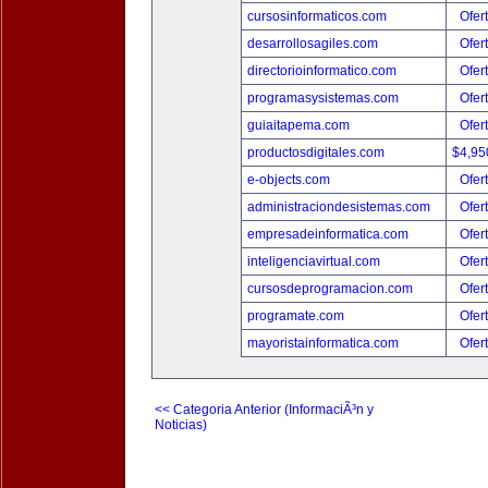
cursosinformaticos.com
Ofer
desarrollosagiles.com
Ofer
directorioinformatico.com
Ofer
programasysistemas.com
Ofer
guiaitapema.com
Ofer
productosdigitales.com
$4,95
e-objects.com
Ofer
administraciondesistemas.com
Ofer
empresadeinformatica.com
Ofer
inteligenciavirtual.com
Ofer
cursosdeprogramacion.com
Ofer
programate.com
Ofer
mayoristainformatica.com
Ofer
<< Categoria Anterior (InformaciÃ³n y
Noticias)