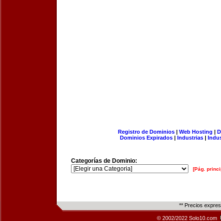
Registro de Dominios
|
Web Hosting
|
D
Dominios Expirados
|
Industrias
|
Indu
Categorías de Dominio:
[Pág. princi
** Precios expre
© 2002/2022 Solo10.com