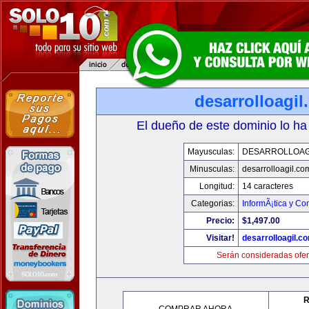
desarrolloagi
El dueño de este dominio lo ha
Mayusculas:
DESARROLLOAG
Minusculas:
desarrolloagil.co
Longitud:
14 caracteres
Categorias:
InformÃ¡tica y C
Precio:
$1,497.00
Visitar!
desarrolloagil.c
Serán consideradas ofer
R