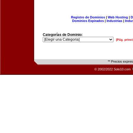
Registro de Dominios
|
Web Hosting
|
D
Dominios Expirados
|
Industrias
|
Indu
Categorías de Dominio:
[Pág. princi
** Precios expre
© 2002/2022 Solo10.com