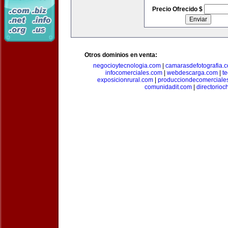
Precio Ofrecido $
Otros dominios en venta:
negocioytecnologia.com
|
camarasdefotografia.
infocomerciales.com
|
webdescarga.com
|
t
exposicionrural.com
|
producciondecomerciale
comunidadit.com
|
directorioc