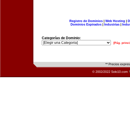
Registro de Dominios
|
Web Hosting
|
D
Dominios Expirados
|
Industrias
|
Indu
Categorías de Dominio:
[Pág. princi
** Precios expre
© 2002/2022 Solo10.com