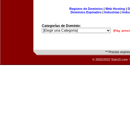
Registro de Dominios
|
Web Hosting
|
D
Dominios Expirados
|
Industrias
|
Indu
Categorías de Dominio:
[Pág. princi
** Precios expre
© 2002/2022 Solo10.com