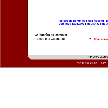
Registro de Dominios
|
Web Hosting
|
D
Dominios Expirados
|
Industrias
|
Indu
Categorías de Dominio:
[Pág. princi
** Precios expre
© 2002/2022 Solo10.com